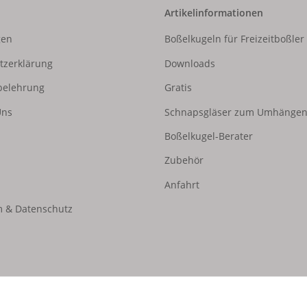
Artikelinformationen
gen
Boßelkugeln für Freizeitboßler
tzerklärung
Downloads
belehrung
Gratis
Uns
Schnapsgläser zum Umhänge
Boßelkugel-Berater
Zubehör
Anfahrt
 & Datenschutz