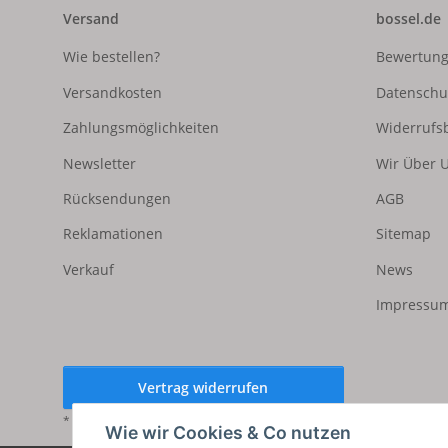
Versand
bossel.de
Wie bestellen?
Bewertun
Versandkosten
Datenschu
Zahlungsmöglichkeiten
Widerrufs
Newsletter
Wir Über 
Rücksendungen
AGB
Reklamationen
Sitemap
Verkauf
News
Impressum
Vertrag widerrufen
* Alle Preise inkl. gesetzlicher USt., zzgl.
Versand
Wie wir Cookies & Co nutzen