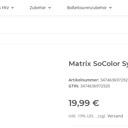
n FKV
Zubehör
Boßeltourenzubehör
Matrix SoColor 
Artikelnummer:
347463697292
GTIN:
3474636972920
19,99 €
inkl. 19% USt. , zzgl.
Versand