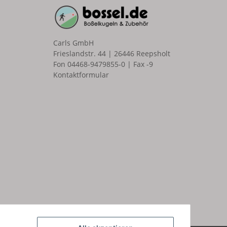
Carls GmbH
Frieslandstr. 44 | 26446 Reepsholt
Fon 04468-9479855-0 | Fax -9
Kontaktformular
n