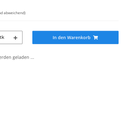
nd abweichend)
tk
In den Warenkorb
den geladen ...