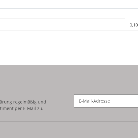
0,10
lärung
regelmäßig und
timent per E-Mail zu.
Newsletter Abonnieren