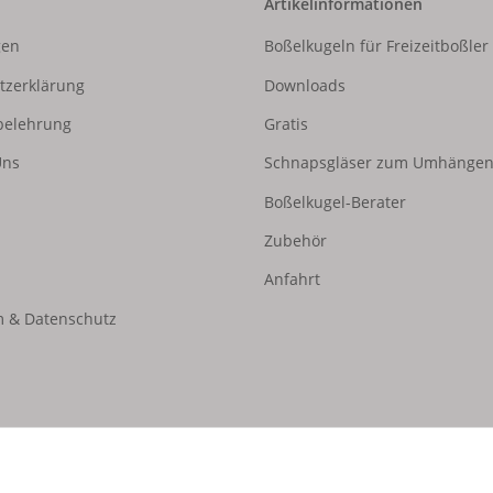
Artikelinformationen
gen
Boßelkugeln für Freizeitboßler
tzerklärung
Downloads
belehrung
Gratis
Uns
Schnapsgläser zum Umhänge
Boßelkugel-Berater
Zubehör
Anfahrt
 & Datenschutz