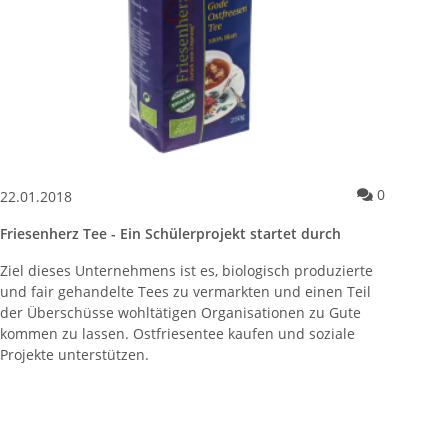
entare zum Artikel Ab sofort erfolgt der Standardversand per DP
Kommentar
0
22.01.2018
Friesenherz Tee - Ein Schülerprojekt startet durch
Ziel dieses Unternehmens ist es, biologisch produzierte
und fair gehandelte Tees zu vermarkten und einen Teil
der Überschüsse wohltätigen Organisationen zu Gute
kommen zu lassen. Ostfriesentee kaufen und soziale
Projekte unterstützen.