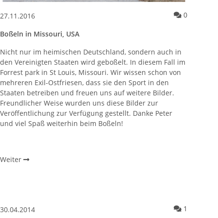
ila
entare zum Artikel Schwimmende Boßelkugeln
Kommenta
0
27.11.2016
Boßeln in Missouri, USA
Nicht nur im heimischen Deutschland, sondern auch in
den Vereinigten Staaten wird geboßelt. In diesem Fall im
Forrest park in St Louis, Missouri. Wir wissen schon von
mehreren Exil-Ostfriesen, dass sie den Sport in den
Staaten betreiben und freuen uns auf weitere Bilder.
Freundlicher Weise wurden uns diese Bilder zur
Veröffentlichung zur Verfügung gestellt. Danke Peter
und viel Spaß weiterhin beim Boßeln!
Weiter
Kommenta
1
30.04.2014