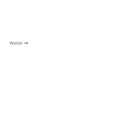
Weiter
Kommentare zum Artikel Boßelstrecken finden, eintragen und gew