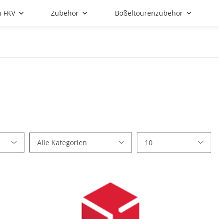
n FKV
Zubehör
Boßeltourenzubehör