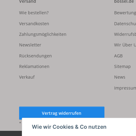
Versand
bossel.de
Wie bestellen?
Bewertun
Versandkosten
Datenschu
Zahlungsmöglichkeiten
Widerrufs
Newsletter
Wir Über 
Rücksendungen
AGB
Reklamationen
Sitemap
Verkauf
News
Impressum
Vertrag widerrufen
* Alle Preise inkl. gesetzlicher USt., zzgl.
Versand
Wie wir Cookies & Co nutzen