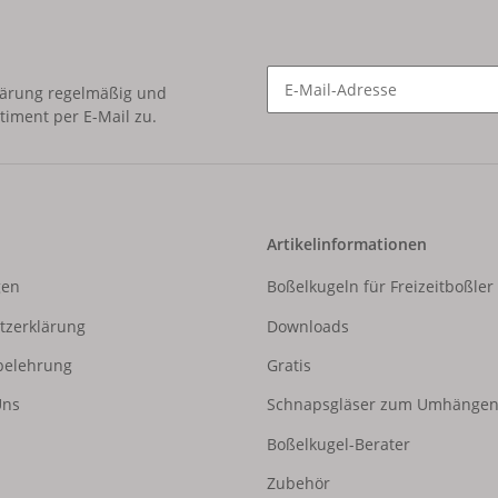
lärung
regelmäßig und
timent per E-Mail zu.
Newsletter Abonnieren
Artikelinformationen
gen
Boßelkugeln für Freizeitboßler
tzerklärung
Downloads
belehrung
Gratis
Uns
Schnapsgläser zum Umhänge
Boßelkugel-Berater
Zubehör