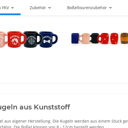
n FKV
Zubehör
Boßeltourenzubehör
geln aus Kunststoff
el aus eigener Herstellung. Die Kugeln werden aus einem Stück gef
rfähig. Die Boßel können von 8 - 12cm bestellt werden.