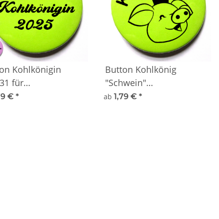
on Kohlkönigin
Button Kohlkönig
31 für
"Schwein"
tour/Kohlfahrt
Kohlfahrt/Kohltour
79 €
*
ab
1,79 €
*