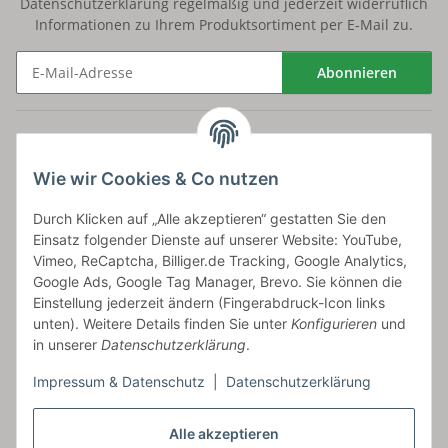
Datenschutzerklärung
regelmäßig und jederzeit widerruflich
Informationen zu Ihrem Produktsortiment per E-Mail zu.
Abonnieren
Newsletter Abonnieren
Versand
Wie wir Cookies & Co nutzen
bossel.de
Durch Klicken auf „Alle akzeptieren“ gestatten Sie den
Einsatz folgender Dienste auf unserer Website: YouTube,
Artikelinformationen
Vimeo, ReCaptcha, Billiger.de Tracking, Google Analytics,
Google Ads, Google Tag Manager, Brevo. Sie können die
Einstellung jederzeit ändern (Fingerabdruck-Icon links
unten). Weitere Details finden Sie unter
Konfigurieren
und
in unserer
Datenschutzerklärung
.
Carls GmbH
Impressum & Datenschutz
|
Datenschutzerklärung
Frieslandstr. 44 | 26446 Reepsholt
Fon 04468-9479855-0 | Fax -9
Kontaktformular
Alle akzeptieren