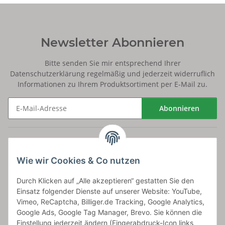
Newsletter Abonnieren
Bitte senden Sie mir entsprechend Ihrer
Datenschutzerklärung
regelmäßig und jederzeit widerruflich
Informationen zu Ihrem Produktsortiment per E-Mail zu.
Abonnieren
Newsletter Abonnieren
Versand
Wie wir Cookies & Co nutzen
bossel.de
Durch Klicken auf „Alle akzeptieren“ gestatten Sie den
Einsatz folgender Dienste auf unserer Website: YouTube,
Artikelinformationen
Vimeo, ReCaptcha, Billiger.de Tracking, Google Analytics,
Google Ads, Google Tag Manager, Brevo. Sie können die
Einstellung jederzeit ändern (Fingerabdruck-Icon links