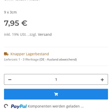
9 x 3cm
7,95 €
inkl. 19% USt. , zzgl.
Versand
Knapper Lagerbestand
Lieferzeit:
1 - 3 Werktage
(DE - Ausland abweichend)
ng...
Komponenten werden geladen ...