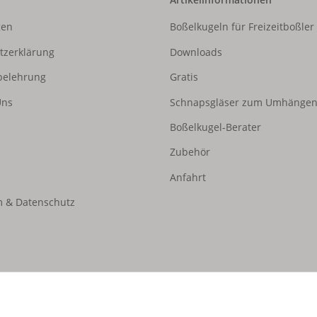
gen
Boßelkugeln für Freizeitboßler
tzerklärung
Downloads
belehrung
Gratis
Uns
Schnapsgläser zum Umhänge
Boßelkugel-Berater
Zubehör
Anfahrt
 & Datenschutz