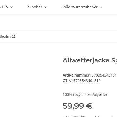
n FKV
Zubehör
Boßeltourenzubehör
 Spain v25
Allwetterjacke S
Artikelnummer:
570354340181
GTIN:
5703543401819
100% recyceltes Polyester.
59,99 €