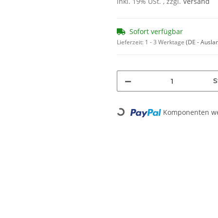
inkl. 19% USt. , zzgl.
Versand
Sofort verfügbar
Lieferzeit:
1 - 3 Werktage
(DE - Ausla
S
Komponenten wer
Loading...