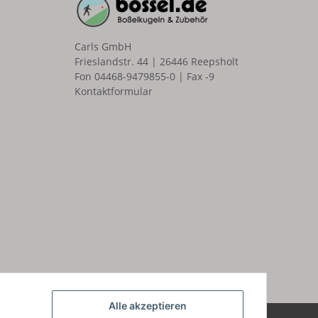
Carls GmbH
Frieslandstr. 44 | 26446 Reepsholt
Fon 04468-9479855-0 | Fax -9
Kontaktformular
n
Alle akzeptieren