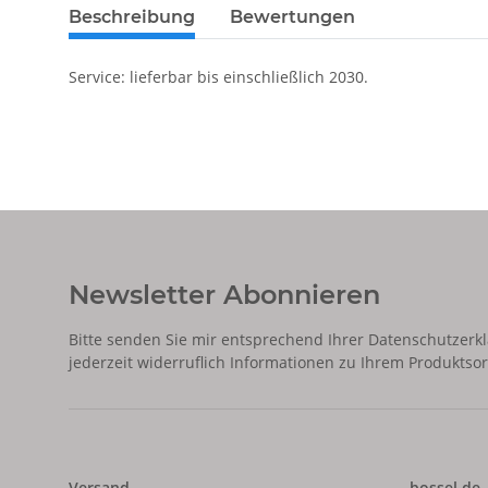
Beschreibung
Bewertungen
Service: lieferbar bis einschließlich 2030.
Newsletter Abonnieren
Bitte senden Sie mir entsprechend Ihrer
Datenschutzerk
jederzeit widerruflich Informationen zu Ihrem Produktsor
Versand
bossel.de