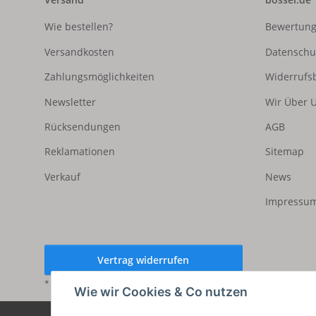
Wie bestellen?
Bewertun
Versandkosten
Datenschu
Zahlungsmöglichkeiten
Widerrufs
Newsletter
Wir Über 
Rücksendungen
AGB
Reklamationen
Sitemap
Verkauf
News
Impressum
Vertrag widerrufen
* Alle Preise inkl. gesetzlicher USt., zzgl.
Versand
Wie wir Cookies & Co nutzen