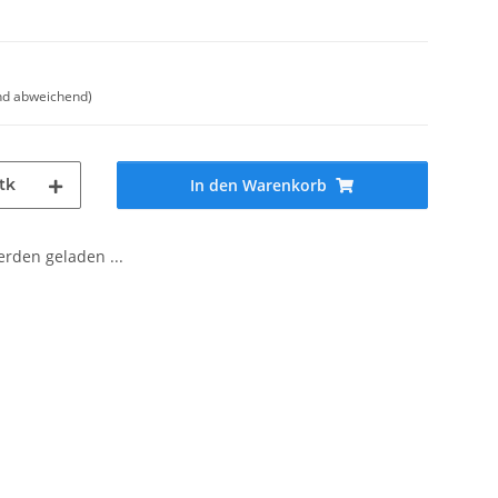
nd abweichend)
tk
In den Warenkorb
den geladen ...