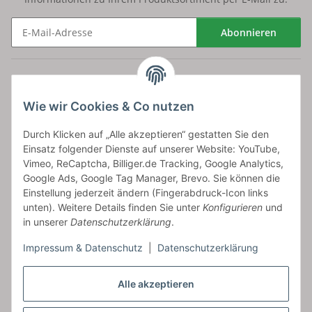
Abonnieren
Newsletter Abonnieren
Versand
Wie wir Cookies & Co nutzen
bossel.de
Durch Klicken auf „Alle akzeptieren“ gestatten Sie den
Einsatz folgender Dienste auf unserer Website: YouTube,
Artikelinformationen
Vimeo, ReCaptcha, Billiger.de Tracking, Google Analytics,
Google Ads, Google Tag Manager, Brevo. Sie können die
Einstellung jederzeit ändern (Fingerabdruck-Icon links
unten). Weitere Details finden Sie unter
Konfigurieren
und
in unserer
Datenschutzerklärung
.
Carls GmbH
Impressum & Datenschutz
|
Datenschutzerklärung
Frieslandstr. 44 | 26446 Reepsholt
Fon 04468-9479855-0 | Fax -9
Kontaktformular
Alle akzeptieren