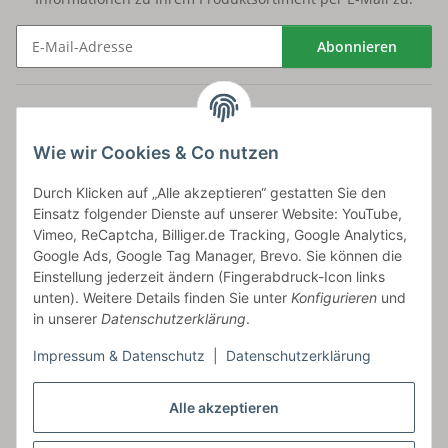
Abonnieren
Newsletter Abonnieren
Versand
Wie wir Cookies & Co nutzen
bossel.de
Durch Klicken auf „Alle akzeptieren“ gestatten Sie den
Einsatz folgender Dienste auf unserer Website: YouTube,
Artikelinformationen
Vimeo, ReCaptcha, Billiger.de Tracking, Google Analytics,
Google Ads, Google Tag Manager, Brevo. Sie können die
Einstellung jederzeit ändern (Fingerabdruck-Icon links
unten). Weitere Details finden Sie unter
Konfigurieren
und
in unserer
Datenschutzerklärung
.
Carls GmbH
Impressum & Datenschutz
|
Datenschutzerklärung
Frieslandstr. 44 | 26446 Reepsholt
Fon 04468-9479855-0 | Fax -9
Kontaktformular
Alle akzeptieren