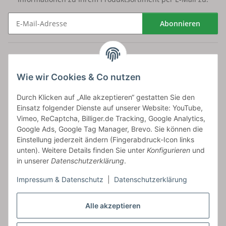
Abonnieren
Newsletter Abonnieren
Versand
Wie wir Cookies & Co nutzen
bossel.de
Durch Klicken auf „Alle akzeptieren“ gestatten Sie den
Einsatz folgender Dienste auf unserer Website: YouTube,
Artikelinformationen
Vimeo, ReCaptcha, Billiger.de Tracking, Google Analytics,
Google Ads, Google Tag Manager, Brevo. Sie können die
Einstellung jederzeit ändern (Fingerabdruck-Icon links
unten). Weitere Details finden Sie unter
Konfigurieren
und
in unserer
Datenschutzerklärung
.
Carls GmbH
Impressum & Datenschutz
|
Datenschutzerklärung
Frieslandstr. 44 | 26446 Reepsholt
Fon 04468-9479855-0 | Fax -9
Kontaktformular
Alle akzeptieren