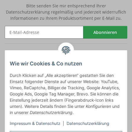
Bitte senden Sie mir entsprechend Ihrer
Datenschutzerklärung
regelmäßig und jederzeit widerruflich
Informationen zu Ihrem Produktsortiment per E-Mail zu.
Abonnieren
Newsletter Abonnieren
Versand
Wie wir Cookies & Co nutzen
bossel.de
Durch Klicken auf „Alle akzeptieren“ gestatten Sie den
Einsatz folgender Dienste auf unserer Website: YouTube,
Artikelinformationen
Vimeo, ReCaptcha, Billiger.de Tracking, Google Analytics,
Google Ads, Google Tag Manager, Brevo. Sie können die
Einstellung jederzeit ändern (Fingerabdruck-Icon links
unten). Weitere Details finden Sie unter
Konfigurieren
und
in unserer
Datenschutzerklärung
.
Carls GmbH
Impressum & Datenschutz
|
Datenschutzerklärung
Frieslandstr. 44 | 26446 Reepsholt