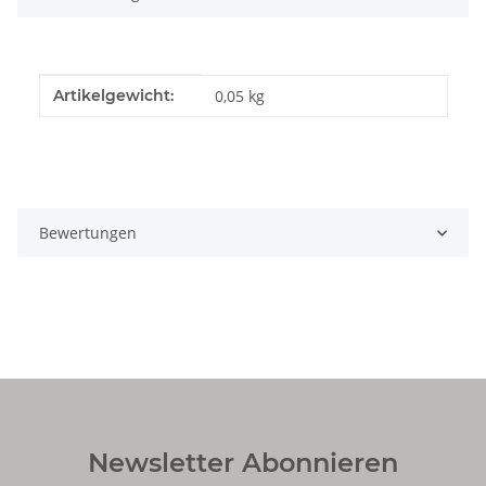
Produkteigenschaft
Wert
Artikelgewicht:
0,05
kg
Bewertungen
Newsletter Abonnieren