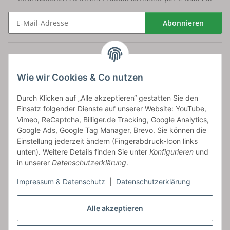
Abonnieren
Newsletter Abonnieren
Versand
Wie wir Cookies & Co nutzen
bossel.de
Durch Klicken auf „Alle akzeptieren“ gestatten Sie den
Einsatz folgender Dienste auf unserer Website: YouTube,
Artikelinformationen
Vimeo, ReCaptcha, Billiger.de Tracking, Google Analytics,
Google Ads, Google Tag Manager, Brevo. Sie können die
Einstellung jederzeit ändern (Fingerabdruck-Icon links
unten). Weitere Details finden Sie unter
Konfigurieren
und
in unserer
Datenschutzerklärung
.
Carls GmbH
Impressum & Datenschutz
|
Datenschutzerklärung
Frieslandstr. 44 | 26446 Reepsholt
Fon 04468-9479855-0 | Fax -9
Kontaktformular
Alle akzeptieren