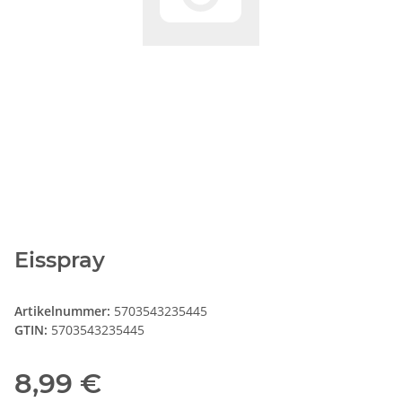
Eisspray
Artikelnummer:
5703543235445
GTIN:
5703543235445
8,99 €