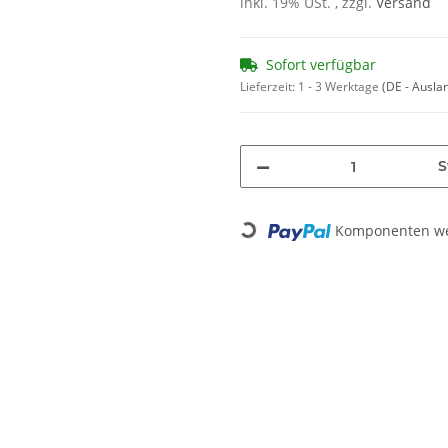
inkl. 19% USt. , zzgl.
Versand
Sofort verfügbar
Lieferzeit:
1 - 3 Werktage
(DE - Ausla
S
Komponenten wer
Loading...