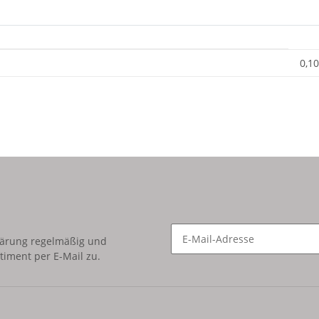
0,10
lärung
regelmäßig und
timent per E-Mail zu.
Newsletter Abonnieren