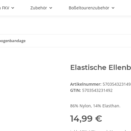
n FKV
Zubehör
Boßeltourenzubehör
enbogenbandage
Elastische Elle
Artikelnummer:
570354323149
GTIN:
5703543231492
86% Nylon, 14% Elasthan.
14,99 €