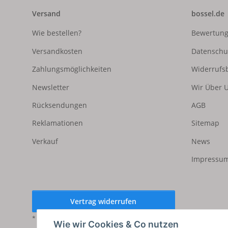
Versand
bossel.de
Wie bestellen?
Bewertun
Versandkosten
Datenschu
Zahlungsmöglichkeiten
Widerrufs
Newsletter
Wir Über 
Rücksendungen
AGB
Reklamationen
Sitemap
Verkauf
News
Impressum
Vertrag widerrufen
* Alle Preise inkl. gesetzlicher USt., zzgl.
Versand
Wie wir Cookies & Co nutzen