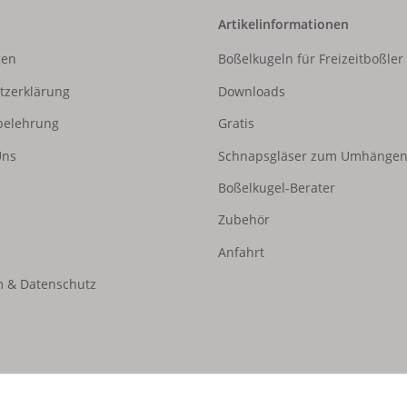
Artikelinformationen
gen
Boßelkugeln für Freizeitboßler
tzerklärung
Downloads
belehrung
Gratis
Uns
Schnapsgläser zum Umhänge
Boßelkugel-Berater
Zubehör
Anfahrt
 & Datenschutz