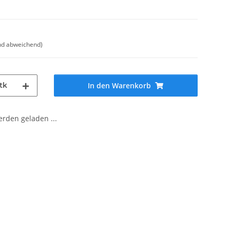
nd abweichend)
tk
In den Warenkorb
den geladen ...