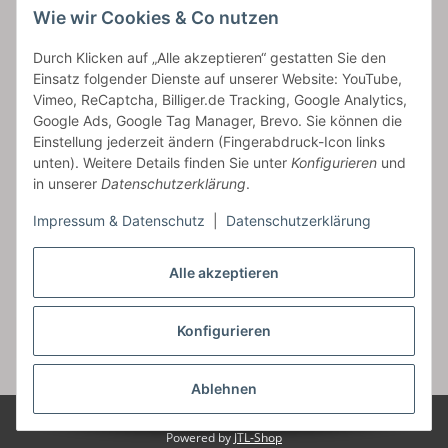
Wie wir Cookies & Co nutzen
bossel.de
Durch Klicken auf „Alle akzeptieren“ gestatten Sie den
Einsatz folgender Dienste auf unserer Website: YouTube,
Artikelinformationen
Vimeo, ReCaptcha, Billiger.de Tracking, Google Analytics,
Google Ads, Google Tag Manager, Brevo. Sie können die
Einstellung jederzeit ändern (Fingerabdruck-Icon links
unten). Weitere Details finden Sie unter
Konfigurieren
und
in unserer
Datenschutzerklärung
.
Carls GmbH
Impressum & Datenschutz
|
Datenschutzerklärung
Frieslandstr. 44 | 26446 Reepsholt
Fon 04468-9479855-0 | Fax -9
Kontaktformular
Alle akzeptieren
Konfigurieren
Vertrag widerrufen
* Alle Preise inkl. gesetzlicher USt., zzgl.
Versand
Ablehnen
© Carls GmbH
Alle Bilder sind unser Eigentum!
Powered by
JTL-Shop