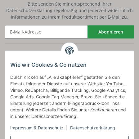
Bitte senden Sie mir entsprechend Ihrer
Datenschutzerklärung
regelmäßig und jederzeit widerruflich
Informationen zu Ihrem Produktsortiment per E-Mail zu.
Abonnieren
Newsletter Abonnieren
Versand
Wie wir Cookies & Co nutzen
bossel.de
Durch Klicken auf „Alle akzeptieren“ gestatten Sie den
Einsatz folgender Dienste auf unserer Website: YouTube,
Artikelinformationen
Vimeo, ReCaptcha, Billiger.de Tracking, Google Analytics,
Google Ads, Google Tag Manager, Brevo. Sie können die
Einstellung jederzeit ändern (Fingerabdruck-Icon links
unten). Weitere Details finden Sie unter
Konfigurieren
und
in unserer
Datenschutzerklärung
.
Carls GmbH
Impressum & Datenschutz
|
Datenschutzerklärung
Frieslandstr. 44 | 26446 Reepsholt
Fon 04468-9479855-0 | Fax -9