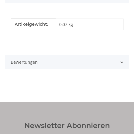
Produkteigenschaft
Wert
Artikelgewicht:
0,07
kg
Bewertungen
Newsletter Abonnieren