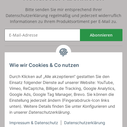
Bitte senden Sie mir entsprechend Ihrer
Datenschutzerklärung
regelmäßig und jederzeit widerruflich
Informationen zu Ihrem Produktsortiment per E-Mail zu.
Abonnieren
Newsletter Abonnieren
Versand
Wie wir Cookies & Co nutzen
bossel.de
Durch Klicken auf „Alle akzeptieren“ gestatten Sie den
Einsatz folgender Dienste auf unserer Website: YouTube,
Artikelinformationen
Vimeo, ReCaptcha, Billiger.de Tracking, Google Analytics,
Google Ads, Google Tag Manager, Brevo. Sie können die
Einstellung jederzeit ändern (Fingerabdruck-Icon links
unten). Weitere Details finden Sie unter
Konfigurieren
und
in unserer
Datenschutzerklärung
.
Carls GmbH
Impressum & Datenschutz
|
Datenschutzerklärung
Frieslandstr. 44 | 26446 Reepsholt