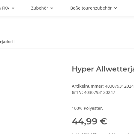
n FKV
Zubehör
Boßeltourenzubehör
jacke II
Hyper Allwetterj
Artikelnummer:
403079312024
GTIN:
4030793120247
100% Polyester.
44,99 €