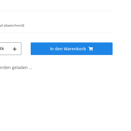
nd abweichend)
tk
In den Warenkorb
den geladen ...