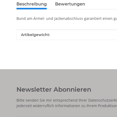
Beschreibung
Bewertungen
Bund am Ärmel- und Jackenabschluss garantiert einen gu
Produkteigenschaft
Wert
Artikelgewicht:
Newsletter Abonnieren
Bitte senden Sie mir entsprechend Ihrer
Datenschutzerk
jederzeit widerruflich Informationen zu Ihrem Produktsor