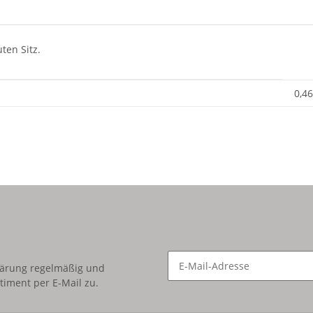
ten Sitz.
0,46
lärung
regelmäßig und
timent per E-Mail zu.
Newsletter Abonnieren