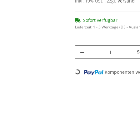
inkl. 19% USt. , zzgl.
Versand
Sofort verfügbar
Lieferzeit:
1 - 3 Werktage
(DE - Ausla
S
Loading...
Komponenten wer