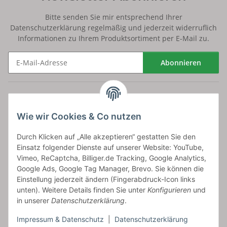
Bitte senden Sie mir entsprechend Ihrer
Datenschutzerklärung
regelmäßig und jederzeit widerruflich
Informationen zu Ihrem Produktsortiment per E-Mail zu.
Abonnieren
Newsletter Abonnieren
Versand
Wie wir Cookies & Co nutzen
bossel.de
Durch Klicken auf „Alle akzeptieren“ gestatten Sie den
Einsatz folgender Dienste auf unserer Website: YouTube,
Artikelinformationen
Vimeo, ReCaptcha, Billiger.de Tracking, Google Analytics,
Google Ads, Google Tag Manager, Brevo. Sie können die
Einstellung jederzeit ändern (Fingerabdruck-Icon links
unten). Weitere Details finden Sie unter
Konfigurieren
und
in unserer
Datenschutzerklärung
.
Carls GmbH
Impressum & Datenschutz
|
Datenschutzerklärung
Frieslandstr. 44 | 26446 Reepsholt