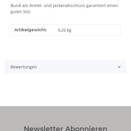
Bund am Ärmel- und Jackenabschluss garantiert einen
guten Sitz.
Produkteigenschaft
Wert
Artikelgewicht:
0,26
kg
Bewertungen
Newsletter Abonnieren