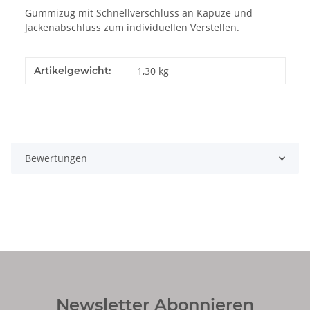
Gummizug mit Schnellverschluss an Kapuze und
Jackenabschluss zum individuellen Verstellen.
Produkteigenschaft
Wert
Artikelgewicht:
1,30
kg
Bewertungen
Newsletter Abonnieren