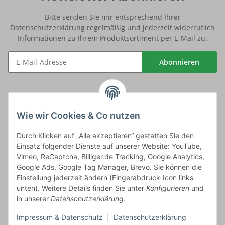
Bitte senden Sie mir entsprechend Ihrer
Datenschutzerklärung
regelmäßig und jederzeit widerruflich
Informationen zu Ihrem Produktsortiment per E-Mail zu.
Abonnieren
Newsletter Abonnieren
Versand
Wie wir Cookies & Co nutzen
bossel.de
Durch Klicken auf „Alle akzeptieren“ gestatten Sie den
Einsatz folgender Dienste auf unserer Website: YouTube,
Artikelinformationen
Vimeo, ReCaptcha, Billiger.de Tracking, Google Analytics,
Google Ads, Google Tag Manager, Brevo. Sie können die
Einstellung jederzeit ändern (Fingerabdruck-Icon links
unten). Weitere Details finden Sie unter
Konfigurieren
und
in unserer
Datenschutzerklärung
.
Carls GmbH
Impressum & Datenschutz
|
Datenschutzerklärung
Frieslandstr. 44 | 26446 Reepsholt