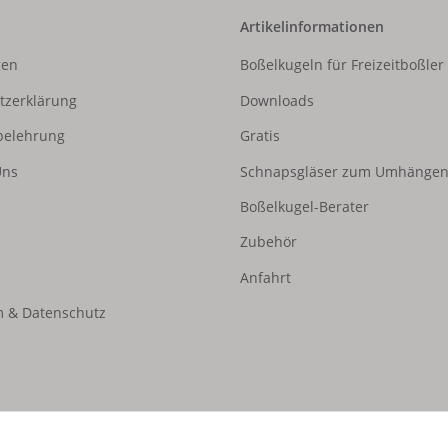
Artikelinformationen
gen
Boßelkugeln für Freizeitboßler
tzerklärung
Downloads
belehrung
Gratis
Uns
Schnapsgläser zum Umhänge
Boßelkugel-Berater
Zubehör
Anfahrt
 & Datenschutz