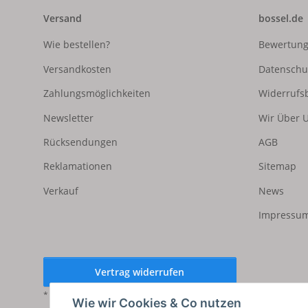
Versand
bossel.de
Wie bestellen?
Bewertun
Versandkosten
Datenschu
Zahlungsmöglichkeiten
Widerrufs
Newsletter
Wir Über 
Rücksendungen
AGB
Reklamationen
Sitemap
Verkauf
News
Impressum
Vertrag widerrufen
* Alle Preise inkl. gesetzlicher USt., zzgl.
Versand
Wie wir Cookies & Co nutzen