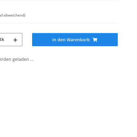
nd abweichend)
tk
In den Warenkorb
den geladen ...