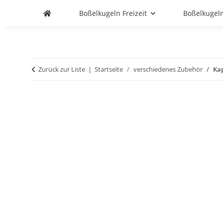
Boßelkugeln Freizeit
Boßelkugel
Zurück zur Liste
Startseite
verschiedenes Zubehör
Ka