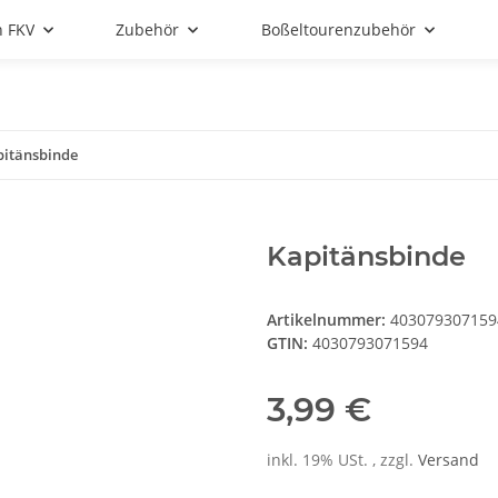
n FKV
Zubehör
Boßeltourenzubehör
pitänsbinde
Kapitänsbinde
Artikelnummer:
403079307159
GTIN:
4030793071594
3,99 €
inkl. 19% USt. , zzgl.
Versand