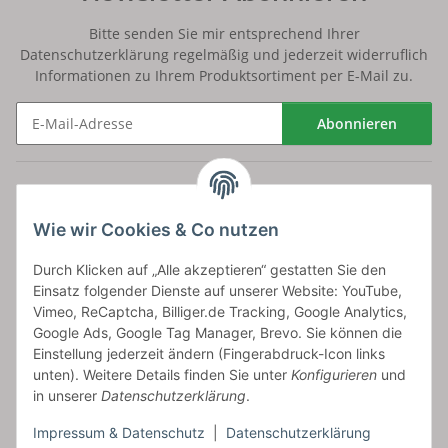
Bitte senden Sie mir entsprechend Ihrer
Datenschutzerklärung
regelmäßig und jederzeit widerruflich
Informationen zu Ihrem Produktsortiment per E-Mail zu.
Abonnieren
Newsletter Abonnieren
Versand
Wie wir Cookies & Co nutzen
bossel.de
Durch Klicken auf „Alle akzeptieren“ gestatten Sie den
Einsatz folgender Dienste auf unserer Website: YouTube,
Artikelinformationen
Vimeo, ReCaptcha, Billiger.de Tracking, Google Analytics,
Google Ads, Google Tag Manager, Brevo. Sie können die
Einstellung jederzeit ändern (Fingerabdruck-Icon links
unten). Weitere Details finden Sie unter
Konfigurieren
und
in unserer
Datenschutzerklärung
.
Carls GmbH
Impressum & Datenschutz
|
Datenschutzerklärung
Frieslandstr. 44 | 26446 Reepsholt