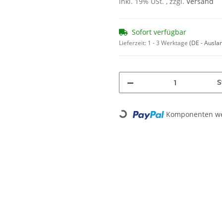
inkl. 19% USt. , zzgl.
Versand
Sofort verfügbar
Lieferzeit:
1 - 3 Werktage
(DE - Ausla
S
Komponenten wer
Loading...