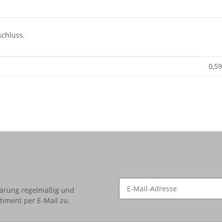
schluss.
0,59
lärung
regelmäßig und
timent per E-Mail zu.
Newsletter Abonnieren