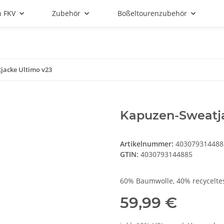
n FKV
Zubehör
Boßeltourenzubehör
jacke Ultimo v23
Kapuzen-Sweatja
Artikelnummer:
403079314488
GTIN:
4030793144885
60% Baumwolle, 40% recyceltes
59,99 €