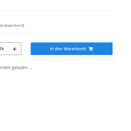
nd abweichend)
tk
In den Warenkorb
den geladen ...