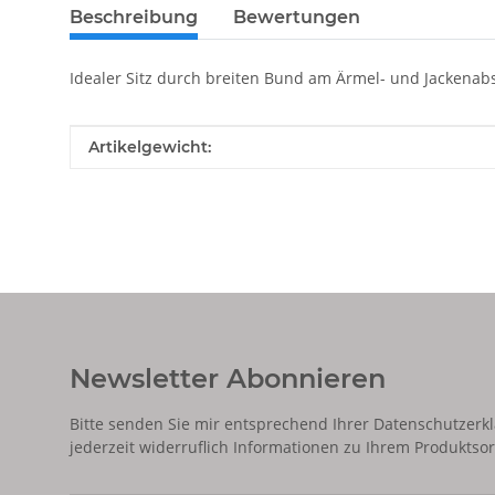
Beschreibung
Bewertungen
Idealer Sitz durch breiten Bund am Ärmel- und Jackenab
Produkteigenschaft
Wert
Artikelgewicht:
Newsletter Abonnieren
Bitte senden Sie mir entsprechend Ihrer
Datenschutzerk
jederzeit widerruflich Informationen zu Ihrem Produktsor