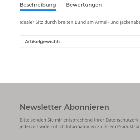
Beschreibung
Bewertungen
Idealer Sitz durch breiten Bund am Ärmel- und Jackenab
Produkteigenschaft
Wert
Artikelgewicht:
Newsletter Abonnieren
Bitte senden Sie mir entsprechend Ihrer
Datenschutzerk
jederzeit widerruflich Informationen zu Ihrem Produktsor