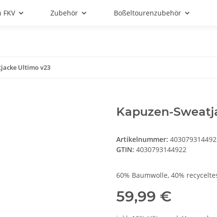
n FKV
Zubehör
Boßeltourenzubehör
jacke Ultimo v23
Kapuzen-Sweatja
Artikelnummer:
403079314492
GTIN:
4030793144922
60% Baumwolle, 40% recyceltes
59,99 €