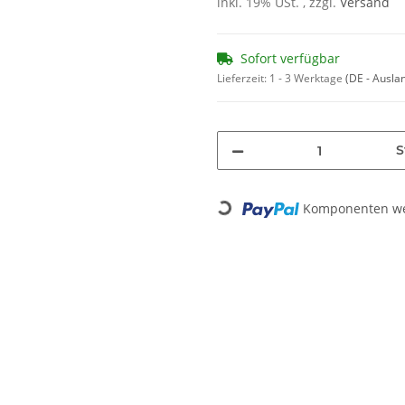
inkl. 19% USt. , zzgl.
Versand
Sofort verfügbar
Lieferzeit:
1 - 3 Werktage
(DE - Ausla
S
Komponenten wer
Loading...