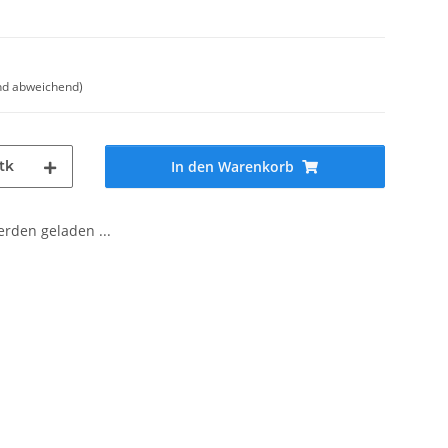
nd abweichend)
tk
In den Warenkorb
den geladen ...