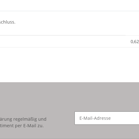
schluss.
0,62
lärung
regelmäßig und
timent per E-Mail zu.
Newsletter Abonnieren