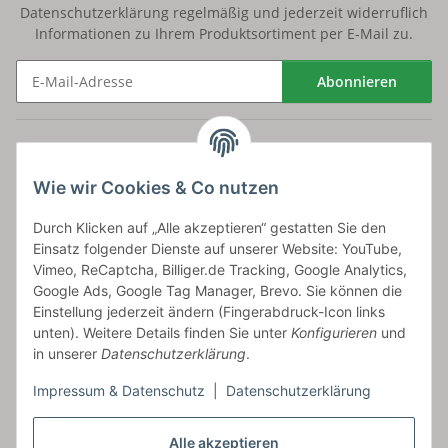
Datenschutzerklärung
regelmäßig und jederzeit widerruflich
Informationen zu Ihrem Produktsortiment per E-Mail zu.
Abonnieren
Newsletter Abonnieren
Versand
Wie wir Cookies & Co nutzen
bossel.de
Durch Klicken auf „Alle akzeptieren“ gestatten Sie den
Einsatz folgender Dienste auf unserer Website: YouTube,
Artikelinformationen
Vimeo, ReCaptcha, Billiger.de Tracking, Google Analytics,
Google Ads, Google Tag Manager, Brevo. Sie können die
Einstellung jederzeit ändern (Fingerabdruck-Icon links
unten). Weitere Details finden Sie unter
Konfigurieren
und
in unserer
Datenschutzerklärung
.
Carls GmbH
Impressum & Datenschutz
|
Datenschutzerklärung
Frieslandstr. 44 | 26446 Reepsholt
Fon 04468-9479855-0 | Fax -9
Kontaktformular
Alle akzeptieren