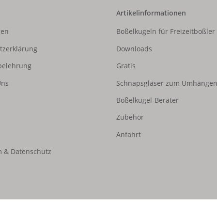
Artikelinformationen
gen
Boßelkugeln für Freizeitboßler
tzerklärung
Downloads
belehrung
Gratis
Uns
Schnapsgläser zum Umhänge
Boßelkugel-Berater
Zubehör
Anfahrt
 & Datenschutz