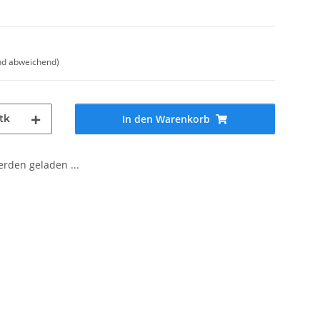
nd abweichend)
tk
In den Warenkorb
den geladen ...