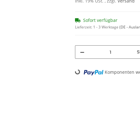
inkl. 19% USt. , zzgl.
Versand
Sofort verfügbar
Lieferzeit:
1 - 3 Werktage
(DE - Ausla
S
Komponenten wer
Loading...