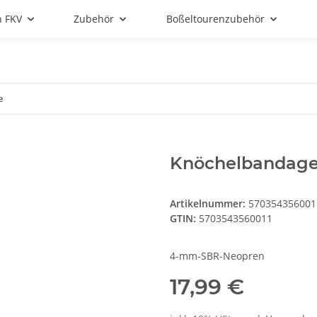
n FKV
Zubehör
Boßeltourenzubehör
e
Knöchelbandag
Artikelnummer:
570354356001
GTIN:
5703543560011
4-mm-SBR-Neopren
17,99 €