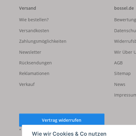
Versand
bossel.de
Wie bestellen?
Bewertun
Versandkosten
Datenschu
Zahlungsmöglichkeiten
Widerrufs
Newsletter
Wir Über 
Rücksendungen
AGB
Reklamationen
Sitemap
Verkauf
News
Impressum
Vertrag widerrufen
* Alle Preise inkl. gesetzlicher USt., zzgl.
Versand
Wie wir Cookies & Co nutzen