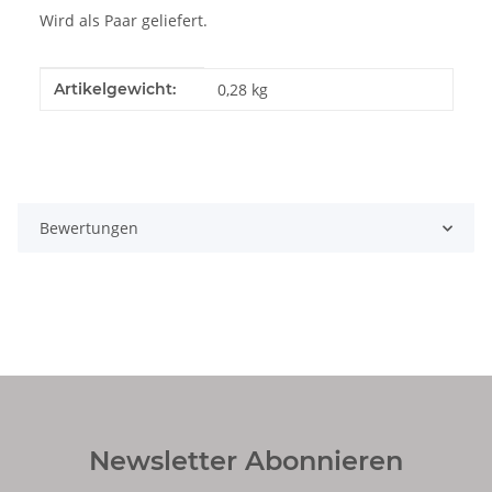
Wird als Paar geliefert.
Produkteigenschaft
Wert
Artikelgewicht:
0,28
kg
Bewertungen
Newsletter Abonnieren