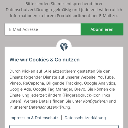
Bitte senden Sie mir entsprechend Ihrer
Datenschutzerklärung
regelmäßig und jederzeit widerruflich
Informationen zu Ihrem Produktsortiment per E-Mail zu.
Abonnieren
Newsletter Abonnieren
Versand
Wie wir Cookies & Co nutzen
bossel.de
Durch Klicken auf „Alle akzeptieren“ gestatten Sie den
Einsatz folgender Dienste auf unserer Website: YouTube,
Artikelinformationen
Vimeo, ReCaptcha, Billiger.de Tracking, Google Analytics,
Google Ads, Google Tag Manager, Brevo. Sie können die
Einstellung jederzeit ändern (Fingerabdruck-Icon links
unten). Weitere Details finden Sie unter
Konfigurieren
und
in unserer
Datenschutzerklärung
.
Carls GmbH
Impressum & Datenschutz
|
Datenschutzerklärung
Frieslandstr. 44 | 26446 Reepsholt
Fon 04468-9479855-0 | Fax -9