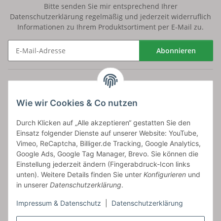
Bitte senden Sie mir entsprechend Ihrer
Datenschutzerklärung
regelmäßig und jederzeit widerruflich
Informationen zu Ihrem Produktsortiment per E-Mail zu.
Abonnieren
Newsletter Abonnieren
Versand
Wie wir Cookies & Co nutzen
bossel.de
Durch Klicken auf „Alle akzeptieren“ gestatten Sie den
Einsatz folgender Dienste auf unserer Website: YouTube,
Artikelinformationen
Vimeo, ReCaptcha, Billiger.de Tracking, Google Analytics,
Google Ads, Google Tag Manager, Brevo. Sie können die
Einstellung jederzeit ändern (Fingerabdruck-Icon links
unten). Weitere Details finden Sie unter
Konfigurieren
und
in unserer
Datenschutzerklärung
.
Carls GmbH
Impressum & Datenschutz
|
Datenschutzerklärung
Frieslandstr. 44 | 26446 Reepsholt
Fon 04468-9479855-0 | Fax -9