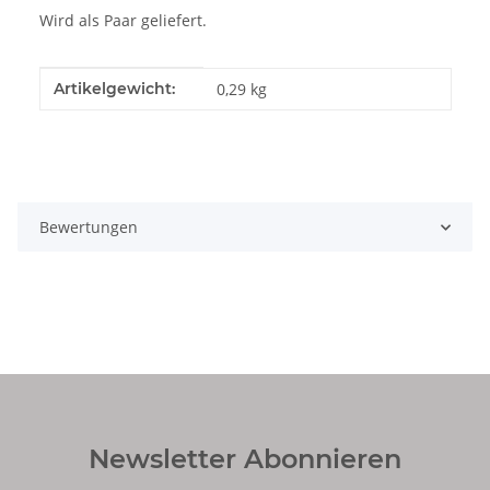
Wird als Paar geliefert.
Produkteigenschaft
Wert
Artikelgewicht:
0,29
kg
Bewertungen
Newsletter Abonnieren