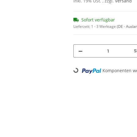
inkl. 19% USt. , zzgl.
Versand
Sofort verfügbar
Lieferzeit:
1 - 3 Werktage
(DE - Ausla
S
Komponenten wer
Loading...