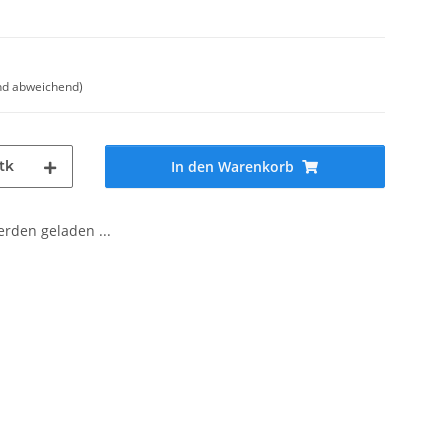
nd abweichend)
tk
In den Warenkorb
den geladen ...