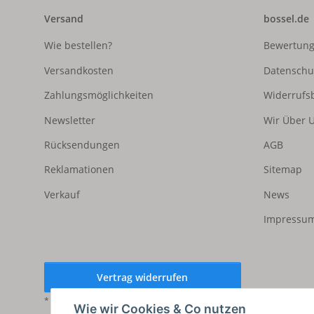
Versand
bossel.de
Wie bestellen?
Bewertun
Versandkosten
Datenschu
Zahlungsmöglichkeiten
Widerrufs
Newsletter
Wir Über 
Rücksendungen
AGB
Reklamationen
Sitemap
Verkauf
News
Impressum
Vertrag widerrufen
* Alle Preise inkl. gesetzlicher USt., zzgl.
Versand
Wie wir Cookies & Co nutzen