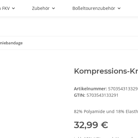
n FKV
Zubehör
Boßeltourenzubehör
Kniebandage
Kompressions-K
Artikelnummer:
570354313329
GTIN:
5703543133291
82% Polyamide und 18% Elasth
32,99 €