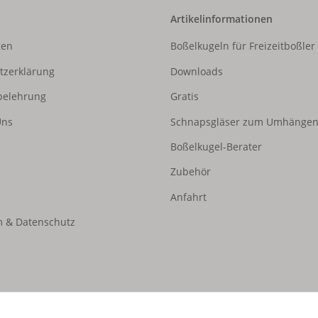
Artikelinformationen
gen
Boßelkugeln für Freizeitboßler
tzerklärung
Downloads
belehrung
Gratis
Uns
Schnapsgläser zum Umhänge
Boßelkugel-Berater
Zubehör
Anfahrt
 & Datenschutz