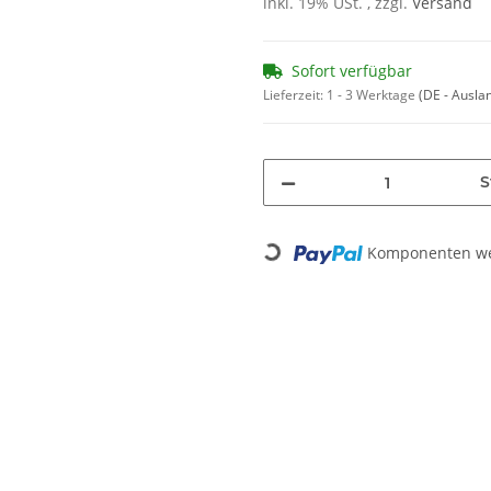
inkl. 19% USt. , zzgl.
Versand
Sofort verfügbar
Lieferzeit:
1 - 3 Werktage
(DE - Ausla
S
Komponenten wer
Loading...