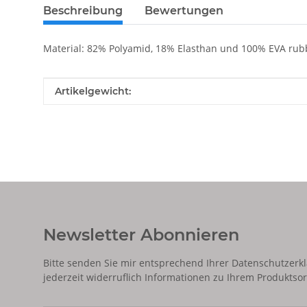
Beschreibung
Bewertungen
Material: 82% Polyamid, 18% Elasthan und 100% EVA rub
Produkteigenschaft
Wert
Artikelgewicht:
Newsletter Abonnieren
Bitte senden Sie mir entsprechend Ihrer
Datenschutzerk
jederzeit widerruflich Informationen zu Ihrem Produktsor