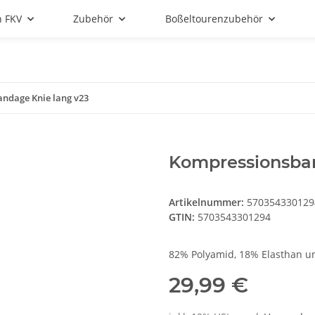
n FKV
Zubehör
Boßeltourenzubehör
ndage Knie lang v23
Kompressionsban
Artikelnummer:
570354330129
GTIN:
5703543301294
82% Polyamid, 18% Elasthan u
29,99 €