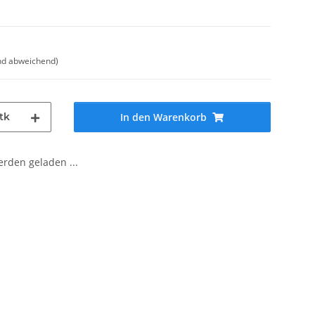
nd abweichend)
tk
In den Warenkorb
den geladen ...