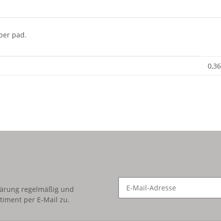
ber pad.
0,36
lärung
regelmäßig und
timent per E-Mail zu.
Newsletter Abonnieren