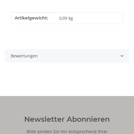
Produkteigenschaft
Wert
Artikelgewicht:
0,09
kg
Bewertungen
Newsletter Abonnieren
Bitte senden Sie mir entsprechend Ihrer