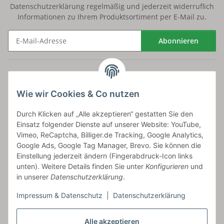
Datenschutzerklärung
regelmäßig und jederzeit widerruflich
Informationen zu Ihrem Produktsortiment per E-Mail zu.
Abonnieren
Newsletter Abonnieren
Versand
Wie wir Cookies & Co nutzen
bossel.de
Durch Klicken auf „Alle akzeptieren“ gestatten Sie den
Einsatz folgender Dienste auf unserer Website: YouTube,
Artikelinformationen
Vimeo, ReCaptcha, Billiger.de Tracking, Google Analytics,
Google Ads, Google Tag Manager, Brevo. Sie können die
Einstellung jederzeit ändern (Fingerabdruck-Icon links
unten). Weitere Details finden Sie unter
Konfigurieren
und
in unserer
Datenschutzerklärung
.
Carls GmbH
Impressum & Datenschutz
|
Datenschutzerklärung
Frieslandstr. 44 | 26446 Reepsholt
Fon 04468-9479855-0 | Fax -9
Kontaktformular
Alle akzeptieren