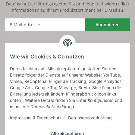
Datenschutzerklärung
regelmäßig und jederzeit widerruflich
Informationen zu Ihrem Produktsortiment per E-Mail zu.
Abonnieren
Newsletter Abonnieren
Versand
Wie wir Cookies & Co nutzen
bossel.de
Durch Klicken auf „Alle akzeptieren“ gestatten Sie den
Einsatz folgender Dienste auf unserer Website: YouTube,
Artikelinformationen
Vimeo, ReCaptcha, Billiger.de Tracking, Google Analytics,
Google Ads, Google Tag Manager, Brevo. Sie können die
Einstellung jederzeit ändern (Fingerabdruck-Icon links
unten). Weitere Details finden Sie unter
Konfigurieren
und
in unserer
Datenschutzerklärung
.
Carls GmbH
Impressum & Datenschutz
|
Datenschutzerklärung
Frieslandstr. 44 | 26446 Reepsholt
Fon 04468-9479855-0 | Fax -9
Kontaktformular
Alle akzeptieren