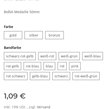
Boßel-Medaille 50mm
Farbe
gold
silber
bronze
gold
silber
bronze
Bandfarbe
schwarz-rot-gelb
weiß-rot
weiß-grün
weiß
schwarz-rot-gelb
weiß-rot
weiß-grün
weiß-blau
rot-gelb
rot-blau
blau
rot
pink
rot-gelb
rot-blau
blau
rot
pink
rot-schwarz
gelb-blau
schwarz
rot-we
rot-schwarz
gelb-blau
schwarz
rot-weiß-grün
1,09 €
inkl. 19% USt. , zzgl.
Versand