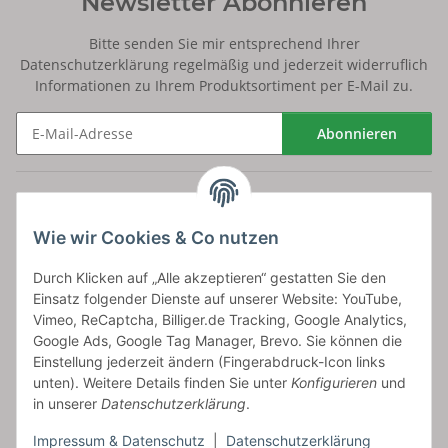
Newsletter Abonnieren
Bitte senden Sie mir entsprechend Ihrer
Datenschutzerklärung
regelmäßig und jederzeit widerruflich
Informationen zu Ihrem Produktsortiment per E-Mail zu.
Abonnieren
Newsletter Abonnieren
Versand
Wie wir Cookies & Co nutzen
bossel.de
Durch Klicken auf „Alle akzeptieren“ gestatten Sie den
Einsatz folgender Dienste auf unserer Website: YouTube,
Artikelinformationen
Vimeo, ReCaptcha, Billiger.de Tracking, Google Analytics,
Google Ads, Google Tag Manager, Brevo. Sie können die
Einstellung jederzeit ändern (Fingerabdruck-Icon links
unten). Weitere Details finden Sie unter
Konfigurieren
und
in unserer
Datenschutzerklärung
.
Carls GmbH
Impressum & Datenschutz
|
Datenschutzerklärung