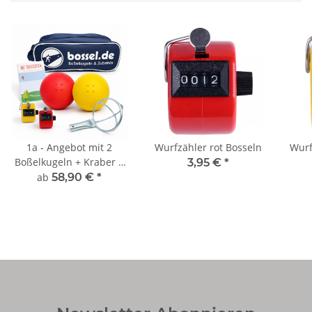
1a - Angebot mit 2
Wurfzähler rot Bosseln
Wurf
Boßelkugeln + Kraber +
3,95 €
*
Tasche + Buch +
ab
58,90 €
*
Wurfzähler