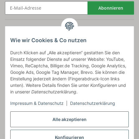
Abonnieren
Newsletter Abonnieren
Versand
Wie wir Cookies & Co nutzen
bossel.de
Durch Klicken auf „Alle akzeptieren“ gestatten Sie den
Einsatz folgender Dienste auf unserer Website: YouTube,
Artikelinformationen
Vimeo, ReCaptcha, Billiger.de Tracking, Google Analytics,
Google Ads, Google Tag Manager, Brevo. Sie können die
Einstellung jederzeit ändern (Fingerabdruck-Icon links
unten). Weitere Details finden Sie unter
Konfigurieren
und
in unserer
Datenschutzerklärung
.
Carls GmbH
Impressum & Datenschutz
|
Datenschutzerklärung
Frieslandstr. 44 | 26446 Reepsholt
Fon 04468-9479855-0 | Fax -9
Alle akzeptieren
Kontaktformular
Konfigurieren