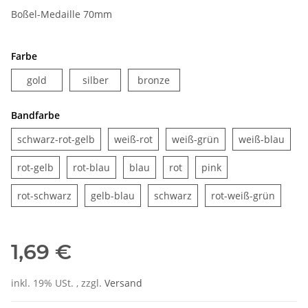
Boßel-Medaille 70mm
Farbe
gold
silber
bronze
gold
silber
bronze
Bandfarbe
schwarz-rot-gelb
weiß-rot
weiß-grün
weiß
schwarz-rot-gelb
weiß-rot
weiß-grün
weiß-blau
rot-gelb
rot-blau
blau
rot
pink
rot-gelb
rot-blau
blau
rot
pink
rot-schwarz
gelb-blau
schwarz
rot-we
rot-schwarz
gelb-blau
schwarz
rot-weiß-grün
1,69 €
inkl. 19% USt. , zzgl.
Versand