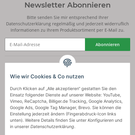
Newsletter Abonnieren
Bitte senden Sie mir entsprechend Ihrer
Datenschutzerklärung
regelmäßig und jederzeit widerruflich
Informationen zu Ihrem Produktsortiment per E-Mail zu.
Abonnieren
Newsletter Abonnieren
Versand
Wie wir Cookies & Co nutzen
bossel.de
Durch Klicken auf „Alle akzeptieren“ gestatten Sie den
Einsatz folgender Dienste auf unserer Website: YouTube,
Artikelinformationen
Vimeo, ReCaptcha, Billiger.de Tracking, Google Analytics,
Google Ads, Google Tag Manager, Brevo. Sie können die
Einstellung jederzeit ändern (Fingerabdruck-Icon links
unten). Weitere Details finden Sie unter
Konfigurieren
und
in unserer
Datenschutzerklärung
.
Carls GmbH