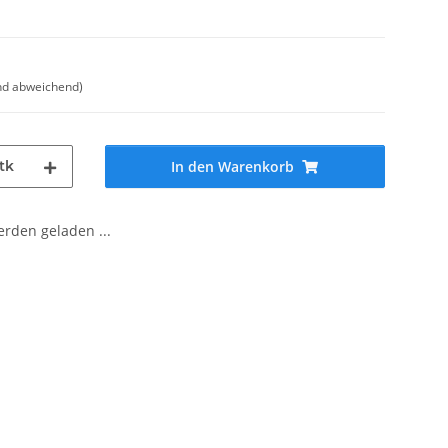
nd abweichend)
tk
In den Warenkorb
den geladen ...