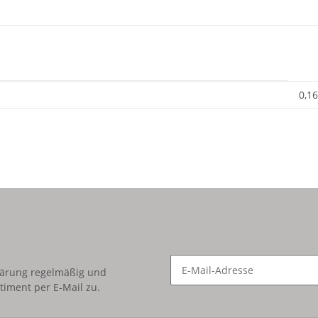
0,16
lärung
regelmäßig und
timent per E-Mail zu.
Newsletter Abonnieren