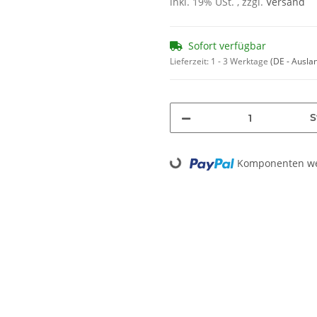
inkl. 19% USt. , zzgl.
Versand
Sofort verfügbar
Lieferzeit:
1 - 3 Werktage
(DE - Ausla
S
Komponenten wer
Loading...