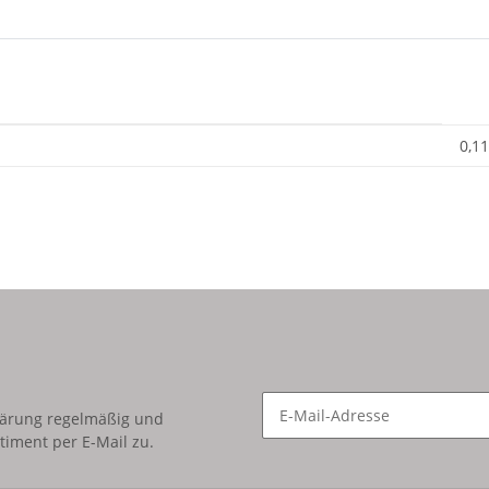
0,11
lärung
regelmäßig und
timent per E-Mail zu.
Newsletter Abonnieren