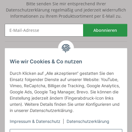
Bitte senden Sie mir entsprechend Ihrer
Datenschutzerklärung
regelmäßig und jederzeit widerruflich
Informationen zu Ihrem Produktsortiment per E-Mail zu.
Abonnieren
Newsletter Abonnieren
Versand
Wie wir Cookies & Co nutzen
bossel.de
Durch Klicken auf „Alle akzeptieren“ gestatten Sie den
Einsatz folgender Dienste auf unserer Website: YouTube,
Artikelinformationen
Vimeo, ReCaptcha, Billiger.de Tracking, Google Analytics,
Google Ads, Google Tag Manager, Brevo. Sie können die
Einstellung jederzeit ändern (Fingerabdruck-Icon links
unten). Weitere Details finden Sie unter
Konfigurieren
und
in unserer
Datenschutzerklärung
.
Carls GmbH
Impressum & Datenschutz
|
Datenschutzerklärung
Frieslandstr. 44 | 26446 Reepsholt
Fon 04468-9479855-0 | Fax -9