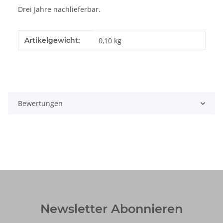
Drei Jahre nachlieferbar.
Produkteigenschaft
Wert
Artikelgewicht:
0,10
kg
Bewertungen
Newsletter Abonnieren