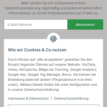
Bitte senden Sie mir entsprechend Ihrer
Datenschutzerklärung
regelmäßig und jederzeit widerruflich
Informationen zu Ihrem Produktsortiment per E-Mail zu.
Abonnieren
Newsletter Abonnieren
Versand
Wie wir Cookies & Co nutzen
bossel.de
Durch Klicken auf „Alle akzeptieren“ gestatten Sie den
Einsatz folgender Dienste auf unserer Website: YouTube,
Artikelinformationen
Vimeo, ReCaptcha, Billiger.de Tracking, Google Analytics,
Google Ads, Google Tag Manager, Brevo. Sie können die
Einstellung jederzeit ändern (Fingerabdruck-Icon links
unten). Weitere Details finden Sie unter
Konfigurieren
und
in unserer
Datenschutzerklärung
.
Carls GmbH
Impressum & Datenschutz
|
Datenschutzerklärung
Frieslandstr. 44 | 26446 Reepsholt
Fon 04468-9479855-0 | Fax -9