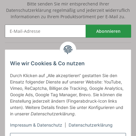
Bitte senden Sie mir entsprechend Ihrer
Datenschutzerklärung
regelmäßig und jederzeit widerruflich
Informationen zu Ihrem Produktsortiment per E-Mail zu.
Abonnieren
Newsletter Abonnieren
Versand
Wie wir Cookies & Co nutzen
bossel.de
Durch Klicken auf „Alle akzeptieren“ gestatten Sie den
Einsatz folgender Dienste auf unserer Website: YouTube,
Artikelinformationen
Vimeo, ReCaptcha, Billiger.de Tracking, Google Analytics,
Google Ads, Google Tag Manager, Brevo. Sie können die
Einstellung jederzeit ändern (Fingerabdruck-Icon links
unten). Weitere Details finden Sie unter
Konfigurieren
und
in unserer
Datenschutzerklärung
.
Carls GmbH
Impressum & Datenschutz
|
Datenschutzerklärung
Frieslandstr. 44 | 26446 Reepsholt
Fon 04468-9479855-0 | Fax -9