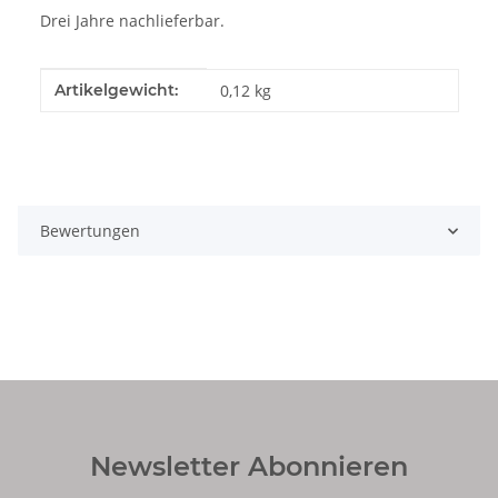
Drei Jahre nachlieferbar.
Produkteigenschaft
Wert
Artikelgewicht:
0,12
kg
Bewertungen
Newsletter Abonnieren