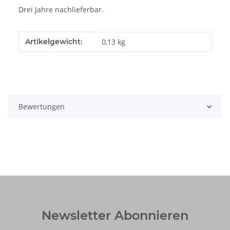
Drei Jahre nachlieferbar.
Produkteigenschaft
Wert
Artikelgewicht:
0,13
kg
Bewertungen
Newsletter Abonnieren