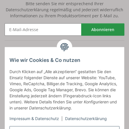
Bitte senden Sie mir entsprechend Ihrer
Datenschutzerklärung
regelmäßig und jederzeit widerruflich
Informationen zu Ihrem Produktsortiment per E-Mail zu.
Abonnieren
Newsletter Abonnieren
Versand
Wie wir Cookies & Co nutzen
bossel.de
Durch Klicken auf „Alle akzeptieren“ gestatten Sie den
Einsatz folgender Dienste auf unserer Website: YouTube,
Artikelinformationen
Vimeo, ReCaptcha, Billiger.de Tracking, Google Analytics,
Google Ads, Google Tag Manager, Brevo. Sie können die
Einstellung jederzeit ändern (Fingerabdruck-Icon links
unten). Weitere Details finden Sie unter
Konfigurieren
und
in unserer
Datenschutzerklärung
.
Carls GmbH
Impressum & Datenschutz
|
Datenschutzerklärung
Frieslandstr. 44 | 26446 Reepsholt
Fon 04468-9479855-0 | Fax -9