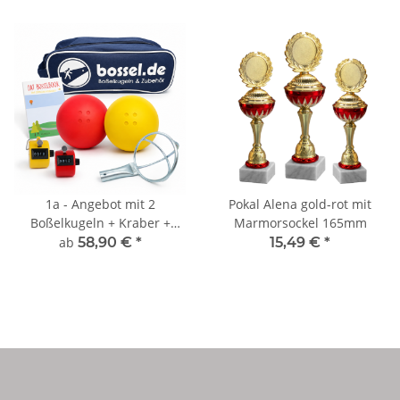
1a - Angebot mit 2
Pokal Alena gold-rot mit
Boßelkugeln + Kraber +
Marmorsockel 165mm
Tasche + Buch + Wurfzähler
ab
58,90 €
*
15,49 €
*