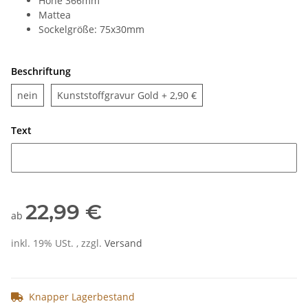
Höhe 366mm
Mattea
Sockelgröße: 75x30mm
Beschriftung
nein
Kunststoffgravur Gold
nein
Kunststoffgravur Gold
+ 2,90 €
Text
Text
22,99 €
ab
inkl. 19% USt. , zzgl.
Versand
Knapper Lagerbestand