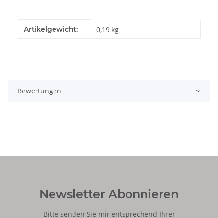
Produkteigenschaft
Wert
Artikelgewicht:
0,19
kg
Bewertungen
Newsletter Abonnieren
Bitte senden Sie mir entsprechend Ihrer