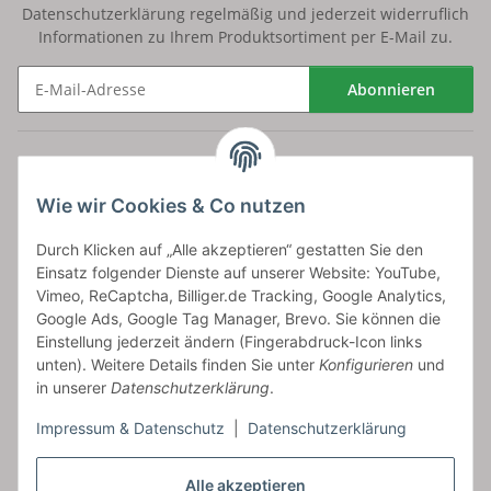
Datenschutzerklärung
regelmäßig und jederzeit widerruflich
Informationen zu Ihrem Produktsortiment per E-Mail zu.
Abonnieren
Newsletter Abonnieren
Versand
Wie wir Cookies & Co nutzen
bossel.de
Durch Klicken auf „Alle akzeptieren“ gestatten Sie den
Einsatz folgender Dienste auf unserer Website: YouTube,
Artikelinformationen
Vimeo, ReCaptcha, Billiger.de Tracking, Google Analytics,
Google Ads, Google Tag Manager, Brevo. Sie können die
Einstellung jederzeit ändern (Fingerabdruck-Icon links
unten). Weitere Details finden Sie unter
Konfigurieren
und
in unserer
Datenschutzerklärung
.
Carls GmbH
Impressum & Datenschutz
|
Datenschutzerklärung
Frieslandstr. 44 | 26446 Reepsholt
Fon 04468-9479855-0 | Fax -9
Kontaktformular
Alle akzeptieren