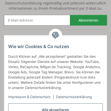
Datenschutzerklärung
regelmäßig und jederzeit widerruflich
Informationen zu Ihrem Produktsortiment per E-Mail zu.
Abonnieren
Newsletter Abonnieren
Versand
Wie wir Cookies & Co nutzen
bossel.de
Durch Klicken auf „Alle akzeptieren“ gestatten Sie den
Einsatz folgender Dienste auf unserer Website: YouTube,
Artikelinformationen
Vimeo, ReCaptcha, Billiger.de Tracking, Google Analytics,
Google Ads, Google Tag Manager, Brevo. Sie können die
Einstellung jederzeit ändern (Fingerabdruck-Icon links
unten). Weitere Details finden Sie unter
Konfigurieren
und
in unserer
Datenschutzerklärung
.
Carls GmbH
Impressum & Datenschutz
|
Datenschutzerklärung
Frieslandstr. 44 | 26446 Reepsholt
Fon 04468-9479855-0 | Fax -9
Kontaktformular
Alle akzeptieren