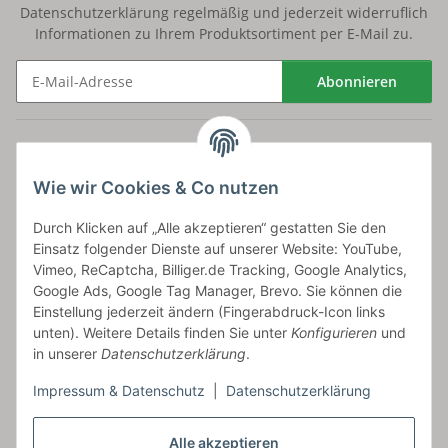
Datenschutzerklärung
regelmäßig und jederzeit widerruflich
Informationen zu Ihrem Produktsortiment per E-Mail zu.
Abonnieren
Newsletter Abonnieren
Versand
Wie wir Cookies & Co nutzen
bossel.de
Durch Klicken auf „Alle akzeptieren“ gestatten Sie den
Einsatz folgender Dienste auf unserer Website: YouTube,
Artikelinformationen
Vimeo, ReCaptcha, Billiger.de Tracking, Google Analytics,
Google Ads, Google Tag Manager, Brevo. Sie können die
Einstellung jederzeit ändern (Fingerabdruck-Icon links
unten). Weitere Details finden Sie unter
Konfigurieren
und
in unserer
Datenschutzerklärung
.
Carls GmbH
Impressum & Datenschutz
|
Datenschutzerklärung
Frieslandstr. 44 | 26446 Reepsholt
Fon 04468-9479855-0 | Fax -9
Kontaktformular
Alle akzeptieren