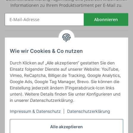
Informationen zu Ihrem Produktsortiment per E-Mail zu.
Abonnieren
Newsletter Abonnieren
Versand
Wie wir Cookies & Co nutzen
bossel.de
Durch Klicken auf „Alle akzeptieren“ gestatten Sie den
Einsatz folgender Dienste auf unserer Website: YouTube,
Artikelinformationen
Vimeo, ReCaptcha, Billiger.de Tracking, Google Analytics,
Google Ads, Google Tag Manager, Brevo. Sie können die
Einstellung jederzeit ändern (Fingerabdruck-Icon links
unten). Weitere Details finden Sie unter
Konfigurieren
und
in unserer
Datenschutzerklärung
.
Carls GmbH
Impressum & Datenschutz
|
Datenschutzerklärung
Frieslandstr. 44 | 26446 Reepsholt
Fon 04468-9479855-0 | Fax -9
Kontaktformular
Alle akzeptieren