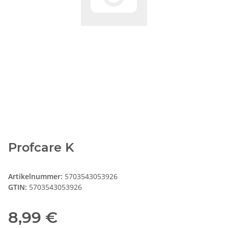
Profcare K
Artikelnummer:
5703543053926
GTIN:
5703543053926
8,99 €