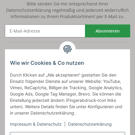
Bitte senden Sie mir entsprechend Ihrer
Datenschutzerklärung
regelmäßig und jederzeit widerruflich
Informationen zu Ihrem Produktsortiment per E-Mail zu.
Abonnieren
Newsletter Abonnieren
Versand
Wie wir Cookies & Co nutzen
bossel.de
Durch Klicken auf „Alle akzeptieren“ gestatten Sie den
Einsatz folgender Dienste auf unserer Website: YouTube,
Artikelinformationen
Vimeo, ReCaptcha, Billiger.de Tracking, Google Analytics,
Google Ads, Google Tag Manager, Brevo. Sie können die
Einstellung jederzeit ändern (Fingerabdruck-Icon links
unten). Weitere Details finden Sie unter
Konfigurieren
und
in unserer
Datenschutzerklärung
.
Carls GmbH
Impressum & Datenschutz
|
Datenschutzerklärung
Frieslandstr. 44 | 26446 Reepsholt
Fon 04468-9479855-0 | Fax -9