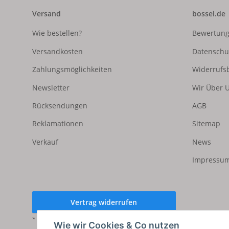
Versand
bossel.de
Wie bestellen?
Bewertun
Versandkosten
Datenschu
Zahlungsmöglichkeiten
Widerrufs
Newsletter
Wir Über 
Rücksendungen
AGB
Reklamationen
Sitemap
Verkauf
News
Impressum
Vertrag widerrufen
* Alle Preise inkl. gesetzlicher USt., zzgl.
Versand
Wie wir Cookies & Co nutzen