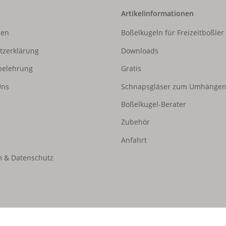
Artikelinformationen
gen
Boßelkugeln für Freizeitboßler
tzerklärung
Downloads
belehrung
Gratis
Uns
Schnapsgläser zum Umhänge
Boßelkugel-Berater
Zubehör
Anfahrt
 & Datenschutz