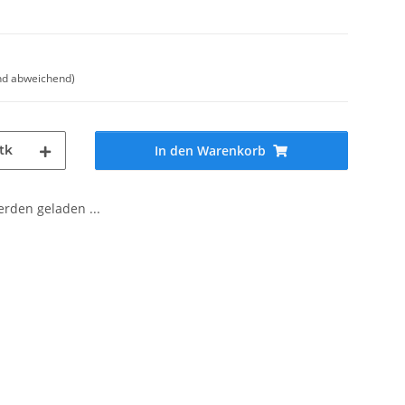
nd abweichend)
tk
In den Warenkorb
den geladen ...