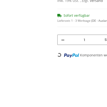
inkl. 19% USt. , zzgl.
Versand
Sofort verfügbar
Lieferzeit:
1 - 3 Werktage
(DE - Ausla
S
Komponenten wer
Loading...