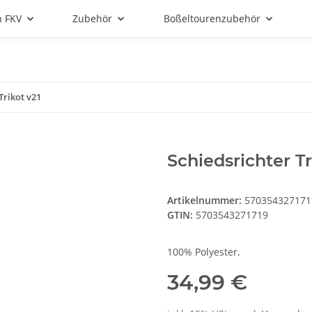
n FKV
Zubehör
Boßeltourenzubehör
Trikot v21
Schiedsrichter Tr
Artikelnummer:
570354327171
GTIN:
5703543271719
100% Polyester.
34,99 €