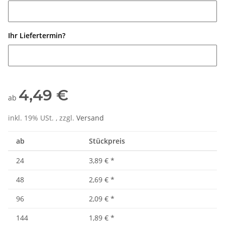
Namensliste
Ihr Liefertermin?
Ihr Liefertermin?
4,49 €
ab
inkl. 19% USt. , zzgl.
Versand
ab
Stückpreis
24
3,89 €
*
48
2,69 €
*
96
2,09 €
*
144
1,89 €
*