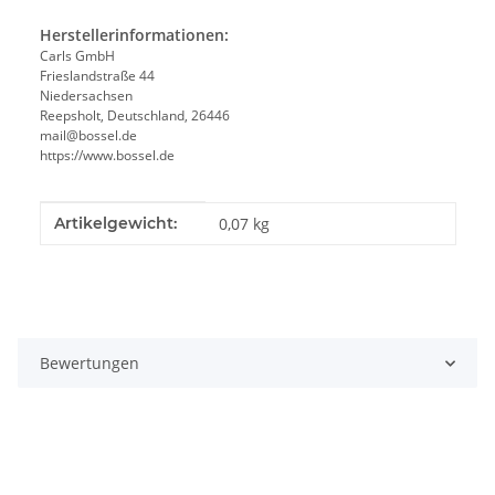
Herstellerinformationen:
Carls GmbH
Frieslandstraße 44
Niedersachsen
Reepsholt, Deutschland, 26446
mail@bossel.de
https://www.bossel.de
Produkteigenschaft
Wert
Artikelgewicht:
0,07
kg
Bewertungen