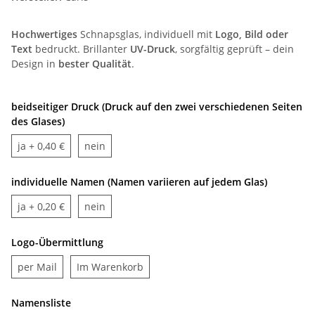
Hochwertiges
Schnapsglas, individuell mit
Logo, Bild oder
Text
bedruckt. Brillanter
UV-Druck
, sorgfältig geprüft – dein
Design in
bester Qualität
.
beidseitiger Druck (Druck auf den zwei verschiedenen Seiten
des Glases)
ja
nein
ja
+ 0,40 €
nein
individuelle Namen (Namen variieren auf jedem Glas)
ja
nein
ja
+ 0,20 €
nein
Logo-Übermittlung
per Mail
Im Warenkorb
per Mail
Im Warenkorb
Namensliste