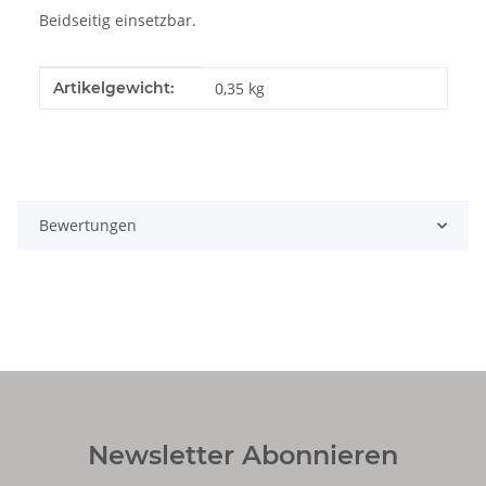
Beidseitig einsetzbar.
Produkteigenschaft
Wert
Artikelgewicht:
0,35
kg
Bewertungen
Newsletter Abonnieren