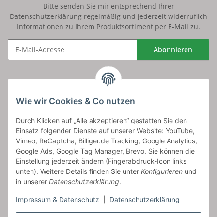
Bitte senden Sie mir entsprechend Ihrer
Datenschutzerklärung
regelmäßig und jederzeit widerruflich
Informationen zu Ihrem Produktsortiment per E-Mail zu.
Abonnieren
Newsletter Abonnieren
Versand
Wie wir Cookies & Co nutzen
bossel.de
Durch Klicken auf „Alle akzeptieren“ gestatten Sie den
Einsatz folgender Dienste auf unserer Website: YouTube,
Artikelinformationen
Vimeo, ReCaptcha, Billiger.de Tracking, Google Analytics,
Google Ads, Google Tag Manager, Brevo. Sie können die
Einstellung jederzeit ändern (Fingerabdruck-Icon links
unten). Weitere Details finden Sie unter
Konfigurieren
und
in unserer
Datenschutzerklärung
.
Carls GmbH
Impressum & Datenschutz
|
Datenschutzerklärung
Frieslandstr. 44 | 26446 Reepsholt
Fon 04468-9479855-0 | Fax -9