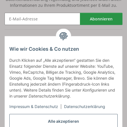
Informationen zu Ihrem Produktsortiment per E-Mail zu.
Abonnieren
Newsletter Abonnieren
Versand
Wie wir Cookies & Co nutzen
bossel.de
Durch Klicken auf „Alle akzeptieren“ gestatten Sie den
Einsatz folgender Dienste auf unserer Website: YouTube,
Artikelinformationen
Vimeo, ReCaptcha, Billiger.de Tracking, Google Analytics,
Google Ads, Google Tag Manager, Brevo. Sie können die
Einstellung jederzeit ändern (Fingerabdruck-Icon links
unten). Weitere Details finden Sie unter
Konfigurieren
und
in unserer
Datenschutzerklärung
.
Carls GmbH
Impressum & Datenschutz
|
Datenschutzerklärung
Frieslandstr. 44 | 26446 Reepsholt
Fon 04468-9479855-0 | Fax -9
Kontaktformular
Alle akzeptieren